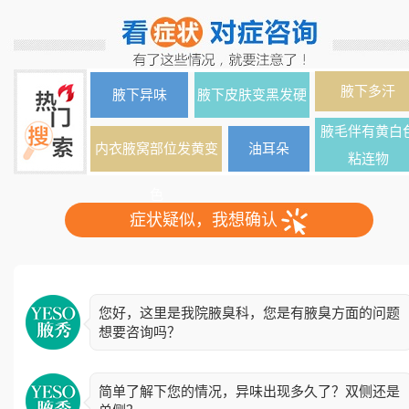
腋下多汗
腋下异味
腋下皮肤变黑发硬
腋毛伴有黄白
内衣腋窝部位发黄变
油耳朵
粘连物
色
症状疑似，我想确认
您好，这里是我院腋臭科，您是有腋臭方面的问题
想要咨询吗？
简单了解下您的情况，异味出现多久了？双侧还是