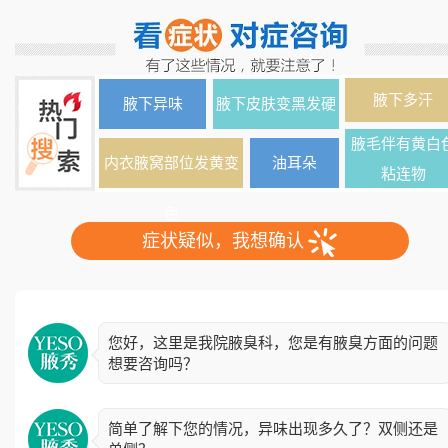
腋下多汗
腋下异味
腋下皮肤变黑发硬
腋毛伴有黄白
内衣腋窝部位发黄变
油耳朵
粘连物
色
症状疑似，我想确认
您好，这里是我院腋臭科，您是有腋臭方面的问题
想要咨询吗？
简单了解下您的情况，异味出现多久了？双侧还是